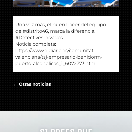
Una vez más, el buen hacer del equipo
de
#distrito46
, marca la diferencia.
#DetectivesPrivados
Noticia completa:
https://www.eldiario.es/comunitat-
valenciana/tsj-empresario-benidorm-
puerto-alcoholicas_1_6072773.html
← Otras noticias