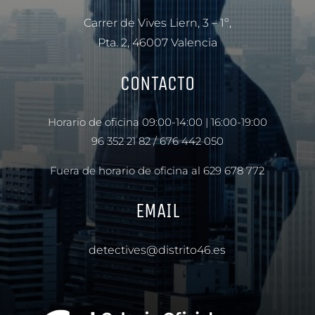
Carrer de Vives Liern, 3 – 1º,
Pta. 2, 46007 Valencia
CONTACTO
Horario de oficina 09:00-14:00 | 16:00-19:00
96 352 21 82
/
676 442 050
Fuera de horario de oficina al
629 678 772
EMAIL
detectives@distrito46.es