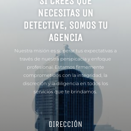
SI CREES QUE
NECESITAS UN
DETECTIVE, SOMOS TU
AGENCIA
Nuestra misión es superar tus expectativas a
través de nuestra perspicacia y enfoque
profesional. Estamos firmemente
comprometidos con la integridad, la
discreción y la diligencia en todos los
servicios que te brindamos.
DIRECCIÓN